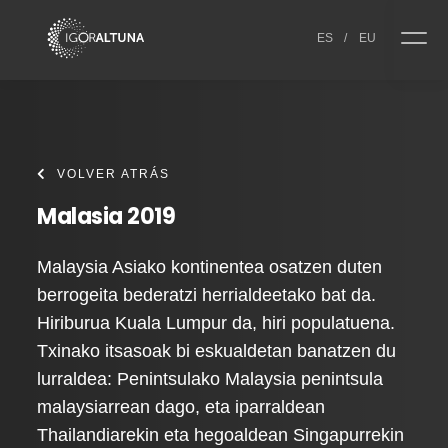
Skip to content
ES
/
EU
VOLVER ATRÁS
Malasia 2019
Malaysia Asiako kontinentea osatzen duten
berrogeita bederatzi herrialdeetako bat da.
Hiriburua Kuala Lumpur da, hiri populatuena.
Txinako itsasoak bi eskualdetan banatzen du
lurraldea: Penintsulako Malaysia penintsula
malaysiarrean dago, eta iparraldean
Thailandiarekin eta hegoaldean Singapurrekin