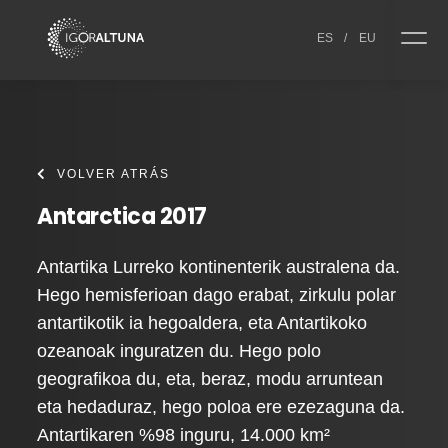
Skip to content
ES
/
EU
VOLVER ATRÁS
Antarctica 2017
Antartika Lurreko kontinenterik australena da.
Hego hemisferioan dago erabat, zirkulu polar
antartikotik ia hegoaldera, eta Antartikoko
ozeanoak inguratzen du. Hego polo
geografikoa du, eta, beraz, modu arruntean
eta hedaduraz, hego poloa ere ezezaguna da.
Antartikaren %98 inguru, 14.000 km²