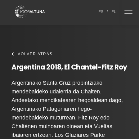
Skip to content
ES
/
EU
VOLVER ATRÁS
Argentina 2018, El Chantel-Fitz Roy
Argentinako Santa Cruz probintziako
mendebaldeko udalerria da Chalten.
Andeetako mendikatearen hegoaldean dago,
Argentinako Patagoniaren hego-
mendebaldeko muturrean, Fitz Roy edo
Chalténen muinoaren oinean eta Vueltas
ibaiaren ertzean. Los Glaziares Parke