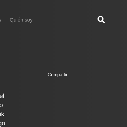
s
Quién soy
Compartir
el
so
ik
go