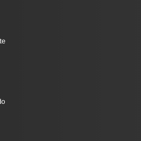
te
do