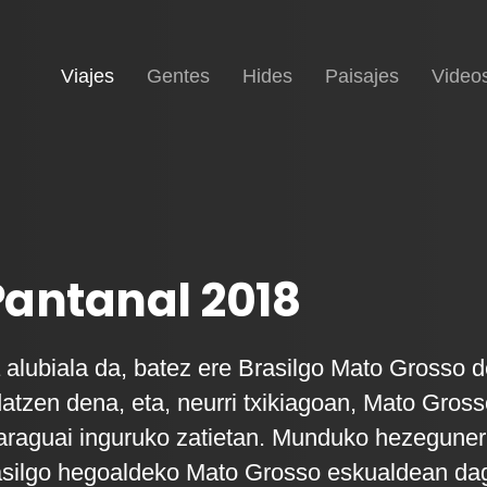
(current)
Inicio
Viajes
Gentes
Hides
Paisajes
Video
 Pantanal 2018
 alubiala da, batez ere Brasilgo Mato Grosso d
atzen dena, eta, neurri txikiagoan, Mato Gros
Paraguai inguruko zatietan. Munduko hezeguner
asilgo hegoaldeko Mato Grosso eskualdean da