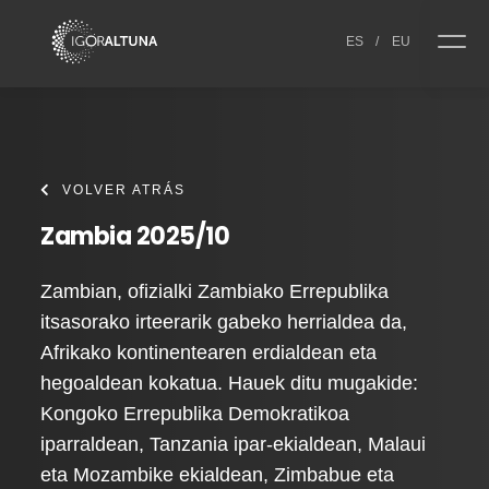
Skip to content
ES
/
EU
VOLVER ATRÁS
Zambia 2025/10
Zambian, ofizialki Zambiako Errepublika
itsasorako irteerarik gabeko herrialdea da,
Afrikako kontinentearen erdialdean eta
hegoaldean kokatua. Hauek ditu mugakide:
Kongoko Errepublika Demokratikoa
iparraldean, Tanzania ipar-ekialdean, Malaui
eta Mozambike ekialdean, Zimbabue eta