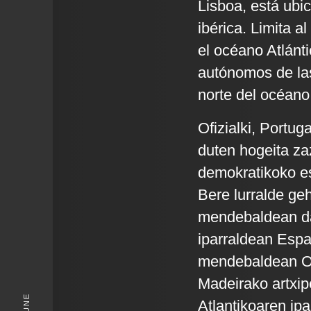
Lisboa, está ubi
ibérica. Limita a
el océano Atlánt
autónomos de las
norte del océano 
Ofizialki, Portu
duten hogeita za
demokratikoko es
Bere lurralde ge
mendebaldean dag
iparraldean Espa
mendebaldean Oz
Madeirako artxi
Atlantikoaren ip