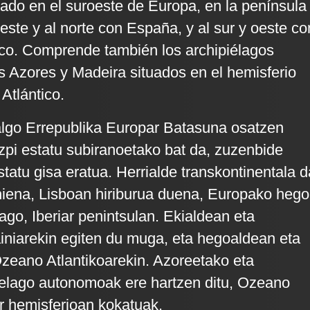
cado en el suroeste de Europa, en la península
l este y al norte con España, y al sur y oeste co
ico. Comprende también los archipiélagos
 Azores y Madeira situados en el hemisferio
Atlántico.
galgo Errepublika Europar Batasuna osatzen
zpi estatu subiranoetako bat da, zuzenbide
tatu gisa eratua. Herrialde transkontinentala d
hiena, Lisboan hiriburua duena, Europako hego
o, Iberiar penintsulan. Ekialdean eta
iniarekin egiten du muga, eta hegoaldean eta
eano Atlantikoarekin. Azoreetako eta
pelago autonomoak ere hartzen ditu, Ozeano
ar hemisferioan kokatuak.