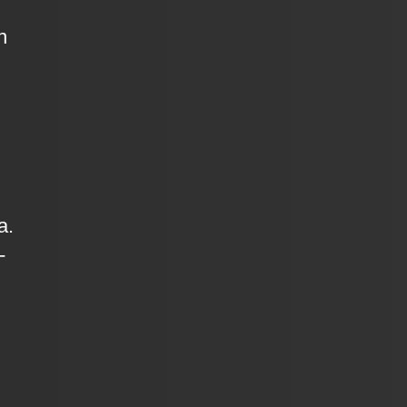
n
a.
-