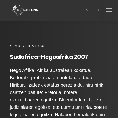
Skip to content
ES
/
EU
VOLVER ATRÁS
Sudafrica-Hegoafrika 2007
Hego Afrika, Afrika australean kokatua.
Bederatzi probintziatan antolatuta dago.
Hiriburu izateak estatus berezia du, hiru hirik
osatzen baitute: Pretoria, botere
exekutiboaren egoitza; Bloemfontein, botere
judizialaren egoitza; eta Lurmutur Hiria, botere
legegilearen egoitza. Halaber, herrialdeko hiri