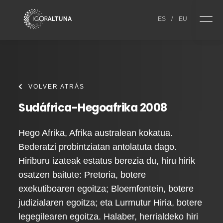
Skip to content
ES
/
EU
VOLVER ATRÁS
Sudáfrica-Hegoafrika 2008
Hego Afrika, Afrika australean kokatua.
Bederatzi probintziatan antolatuta dago.
Hiriburu izateak estatus berezia du, hiru hirik
osatzen baitute: Pretoria, botere
exekutiboaren egoitza; Bloemfontein, botere
judizialaren egoitza; eta Lurmutur Hiria, botere
legegilearen egoitza. Halaber, herrialdeko hiri