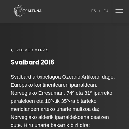
Skip to content
ES
/
EU
VOLVER ATRÁS
Svalbard 2016
Svalbard artxipelagoa Ozeano Artikoan dago,
Europako kontinentearen iparraldean,
Norvegiako Erresuman. 74º eta 81º iparreko
paraleloen eta 10º-tik 35º-ra bitarteko
meridianoen arteko uharte multzoa da;
Norvegiako alderik iparraldekoena osatzen
dute. Hiru uharte bakarrik bizi dira: