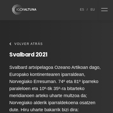
Skip to content
ES
/
EU
VOLVER ATRÁS
Svalbard 2021
Svalbard artxipelagoa Ozeano Artikoan dago,
Europako kontinentearen iparraldean,
Norvegiako Erresuman. 74º eta 81º iparreko
paraleloen eta 10º-tik 35º-ra bitarteko
meridianoen arteko uharte multzoa da;
Norvegiako alderik iparraldekoena osatzen
dute. Hiru uharte bakarrik bizi dira: