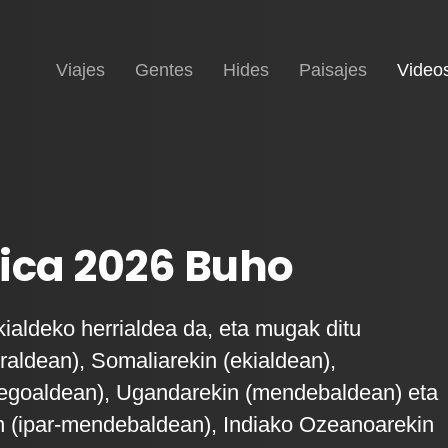
Inicio
Viajes
Gentes
Hides
Paisajes
Video
ica 2026 Buho
kialdeko herrialdea da, eta mugak ditu
rraldean), Somaliarekin (ekialdean),
hegoaldean), Ugandarekin (mendebaldean) eta
 (ipar-mendebaldean), Indiako Ozeanoarekin