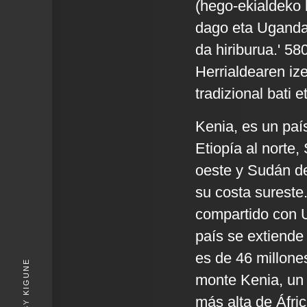
(hego-ekialdeko 
dago eta Ugandar
da hiriburua.' 58
Herrialdearen iz
tradizional bati 
Kenia, es un país
Etiopía al norte,
oeste y Sudán de
su costa sureste.
compartido con U
país se extiende
es de 46 millone
KIGUNE
monte Kenia, un 
más alta de Áfric