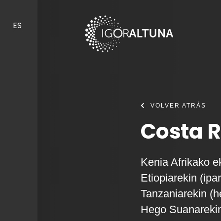
Skip to content
ES
VOLVER ATRÁS
Costa R
Kenia Afrikako e
Etiopiarekin (ipa
Tanzaniarekin (
Hego Suanarekin