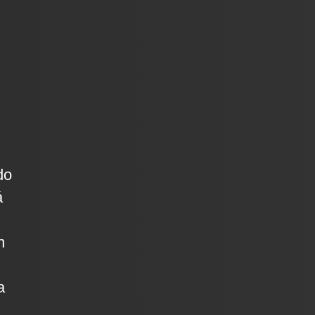
do
á
n
a