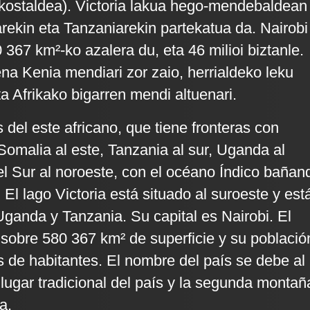
kostaldea). Victoria lakua hego-mendebaldean
ekin eta Tanzaniarekin partekatua da. Nairobi
0 367 km²-ko azalera du, eta 46 milioi biztanle.
ena Kenia mendiari zor zaio, herrialdeko leku
eta Afrikako bigarren mendi altuenari.
 del este africano, que tiene fronteras con
 Somalia al este, Tanzania al sur, Uganda al
l Sur al noroeste, con el océano Índico bañan
 El lago Victoria está situado al suroeste y est
ganda y Tanzania. Su capital es Nairobi. El
 sobre 580 367 km² de superficie y su població
s de habitantes. El nombre del país se debe al
lugar tradicional del país y la segunda montañ
a.