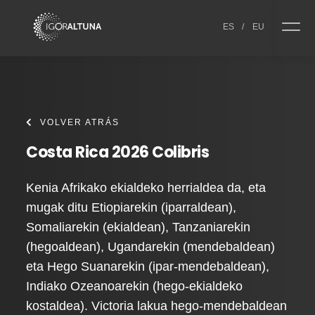
Skip to content
ES
/
EU
VOLVER ATRÁS
Costa Rica 2026 Colibris
Kenia Afrikako ekialdeko herrialdea da, eta
mugak ditu Etiopiarekin (iparraldean),
Somaliarekin (ekialdean), Tanzaniarekin
(hegoaldean), Ugandarekin (mendebaldean)
eta Hego Suanarekin (ipar-mendebaldean),
Indiako Ozeanoarekin (hego-ekialdeko
kostaldea). Victoria lakua hego-mendebaldean