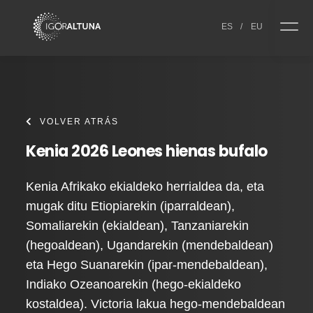
Skip to content
ES
/
EU
VOLVER ATRÁS
Kenia 2026 Leones hienas bufalo
Kenia Afrikako ekialdeko herrialdea da, eta
mugak ditu Etiopiarekin (iparraldean),
Somaliarekin (ekialdean), Tanzaniarekin
(hegoaldean), Ugandarekin (mendebaldean)
eta Hego Suanarekin (ipar-mendebaldean),
Indiako Ozeanoarekin (hego-ekialdeko
kostaldea). Victoria lakua hego-mendebaldean