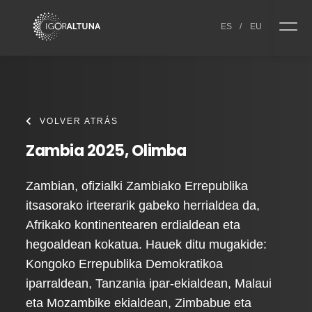
Skip to content
ES
/
EU
VOLVER ATRÁS
Zambia 2025, Olimba
Zambian, ofizialki Zambiako Errepublika
itsasorako irteerarik gabeko herrialdea da,
Afrikako kontinentearen erdialdean eta
hegoaldean kokatua. Hauek ditu mugakide:
Kongoko Errepublika Demokratikoa
iparraldean, Tanzania ipar-ekialdean, Malaui
eta Mozambike ekialdean, Zimbabue eta