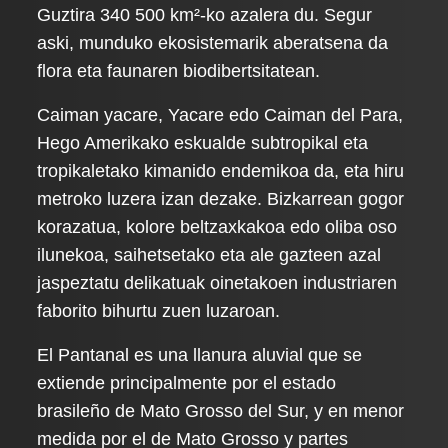
Guztira 340 500 km²-ko azalera du. Segur
aski, munduko ekosistemarik aberatsena da
flora eta faunaren biodibertsitatean.
Caiman yacare, Yacare edo Caiman del Para,
Hego Amerikako eskualde subtropikal eta
tropikaletako kimanido endemikoa da, eta hiru
metroko luzera izan dezake. Bizkarrean gogor
korazatua, kolore beltzaxkakoa edo oliba oso
ilunekoa, saihetsetako eta ale gazteen azal
jaspeztatu delikatuak oinetakoen industriaren
faborito bihurtu zuen luzaroan.
El Pantanal es una llanura aluvial que se
extiende principalmente por el estado
brasileño de Mato Grosso del Sur, y en menor
medida por el de Mato Grosso y partes