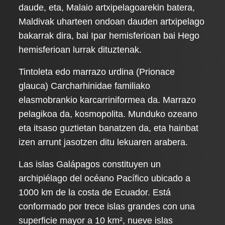
daude, eta, Malaio artxipelagoarekin batera,
Maldivak uharteen ondoan dauden artxipelago
bakarrak dira, bai Ipar hemisferioan bai Hego
hemisferioan lurrak dituztenak.
Tintoleta edo marrazo urdina (Prionace
glauca) Carcharhinidae familiako
elasmobrankio karcarriniformea da. Marrazo
pelagikoa da, kosmopolita. Munduko ozeano
eta itsaso guztietan banatzen da, eta hainbat
izen arrunt jasotzen ditu lekuaren arabera.
Las islas Galápagos constituyen un
archipiélago del océano Pacífico ubicado a
1000 km de la costa de Ecuador. Está
conformado por trece islas grandes con una
superficie mayor a 10 km², nueve islas