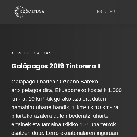
Skip to content
ES
/
EU
VOLVER ATRÁS
Galápagos 2019 Tintorera II
Galapago uharteak Ozeano Bareko
artxipelagoa dira, Ekuadorreko kostatik 1.000
km-ra. 10 km²-tik gorako azalera duten
hamahiru uharte handik, 1 km²-tik 10 km²-ra
bitarteko azalera duten bederatzi uharte
ertainek eta tamaina txikiko 107 uhartetxok
osatzen dute. Lerro ekuatorialaren inguruan