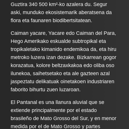
Guztira 340 500 km²-ko azalera du. Segur
aski, munduko ekosistemarik aberatsena da
flora eta faunaren biodibertsitatean.
Caiman yacare, Yacare edo Caiman del Para,
Hego Amerikako eskualde subtropikal eta
tropikaletako kimanido endemikoa da, eta hiru
metroko luzera izan dezake. Bizkarrean gogor
korazatua, kolore beltzaxkakoa edo oliba oso
ilunekoa, saihetsetako eta ale gazteen azal
jaspeztatu delikatuak oinetakoen industriaren
faborito bihurtu zuen luzaroan.
El Pantanal es una llanura aluvial que se
extiende principalmente por el estado
brasileño de Mato Grosso del Sur, y en menor
medida por el de Mato Grosso y partes