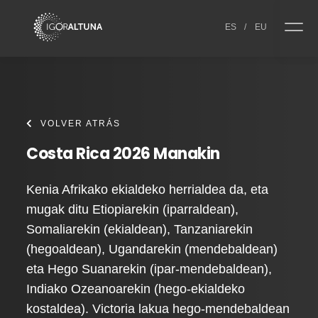
Skip to content
ES
/
EU
VOLVER ATRÁS
Costa Rica 2026 Manakin
Kenia Afrikako ekialdeko herrialdea da, eta
mugak ditu Etiopiarekin (iparraldean),
Somaliarekin (ekialdean), Tanzaniarekin
(hegoaldean), Ugandarekin (mendebaldean)
eta Hego Suanarekin (ipar-mendebaldean),
Indiako Ozeanoarekin (hego-ekialdeko
kostaldea). Victoria lakua hego-mendebaldean