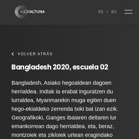
Skip to content
ES
/
EU
VOLVER ATRÁS
Bangladesh 2020, escuela 02
Bangladesh, Asiako hegoaldean dagoen
herrialdea. Indiak ia erabat inguratzen du
lurraldea, Myanmarekin muga egiten duen
hego-ekialdeko zerrenda txiki bat izan ezik.
Geografikoki, Ganges ibaiaren deltaren lur
emankorrean dago herrialdea, eta, beraz,
montzoiek eta zikloiek urtean eragindako