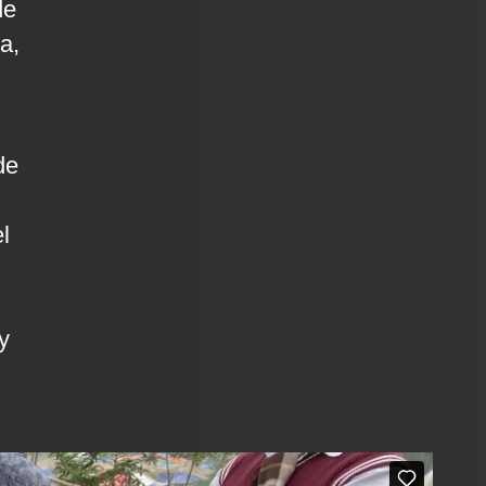
de
a,
de
l
y