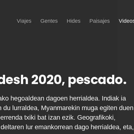
Inicio
Viajes
Gentes
Hides
Paisajes
Video
desh 2020, pescado.
ko hegoaldean dagoen herrialdea. Indiak ia
n du lurraldea, Myanmarekin muga egiten duen
rrenda txiki bat izan ezik. Geografikoki,
deltaren lur emankorrean dago herrialdea, eta,