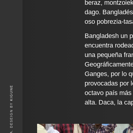
beraz, montzoiek
dago. Bangladés 
oso pobrezia-tasa
Bangladesh un paí
encuentra rodead
una pequeña fran
Geográficamente, 
Ganges, por lo q
provocadas por l
KIGUNE
octavo país más
alta. Daca, la cap