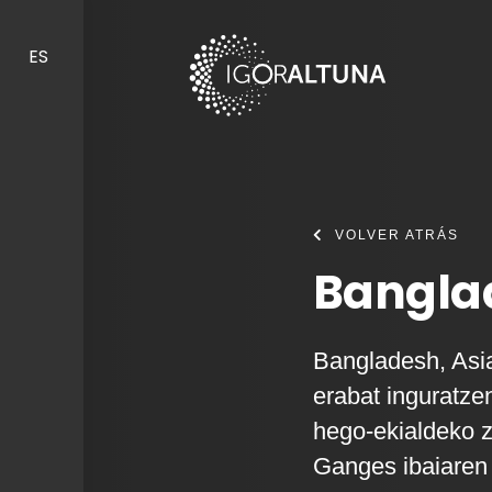
Skip to content
ES
VOLVER ATRÁS
Bangla
Bangladesh, Asia
erabat inguratze
hego-ekialdeko ze
Ganges ibaiaren 