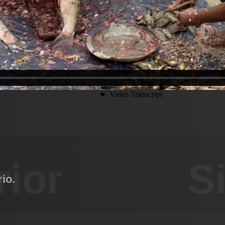
rior
S
io.