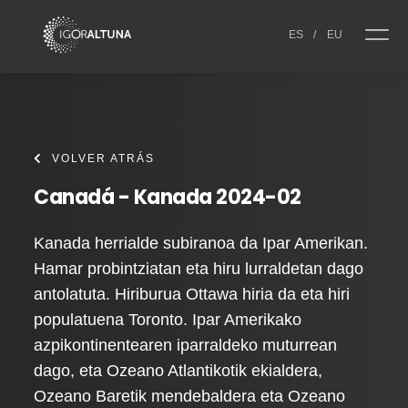
Skip to content
ES
/
EU
VOLVER ATRÁS
Canadá - Kanada 2024-02
Kanada herrialde subiranoa da Ipar Amerikan.
Hamar probintziatan eta hiru lurraldetan dago
antolatuta. Hiriburua Ottawa hiria da eta hiri
populatuena Toronto. Ipar Amerikako
azpikontinentearen iparraldeko muturrean
dago, eta Ozeano Atlantikotik ekialdera,
Ozeano Baretik mendebaldera eta Ozeano