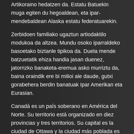
Artikoraino hedatzen da. Estatu Batuekin
muga egiten du hegoaldean, eta ipar-
mendebaldean Alaska estatu federatuarekin.
Zerbidoen familiako ugaztun artiodaktilo
modukoa da altzea. Mundu osoko iparraldeko
basoetako biztanle tipikoa da. Duela mende
batzuetatik ehiza handia jasan duenez,
jatorrizko banaketa-eremua asko murriztu da,
baina oraindik ere bi milioi ale daude, gutxi
gorabehera berdin banatuak Ipar Amerikan eta
Eurasian.
Canadá es un país soberano en América del
Norte. Su territorio está organizado en diez
provincias y tres territorios. Su capital es la
ciudad de Ottawa y la ciudad más poblada es