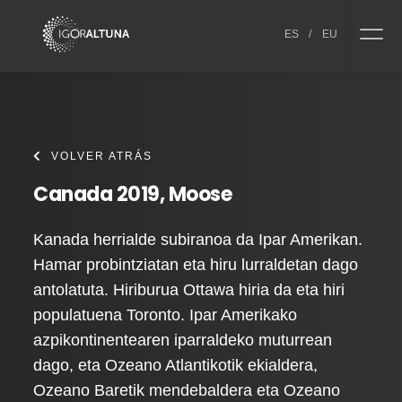
Skip to content
ES
/
EU
VOLVER ATRÁS
Canada 2019, Moose
Kanada herrialde subiranoa da Ipar Amerikan.
Hamar probintziatan eta hiru lurraldetan dago
antolatuta. Hiriburua Ottawa hiria da eta hiri
populatuena Toronto. Ipar Amerikako
azpikontinentearen iparraldeko muturrean
dago, eta Ozeano Atlantikotik ekialdera,
Ozeano Baretik mendebaldera eta Ozeano