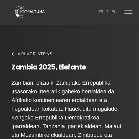
Skip to content
ES
/
EU
VOLVER ATRÁS
Zambia 2025, Elefante
Zambian, ofizialki Zambiako Errepublika
itsasorako irteerarik gabeko herrialdea da,
Afrikako kontinentearen erdialdean eta
hegoaldean kokatua. Hauek ditu mugakide:
Kongoko Errepublika Demokratikoa
iparraldean, Tanzania ipar-ekialdean, Malaui
eta Mozambike ekialdean, Zimbabue eta