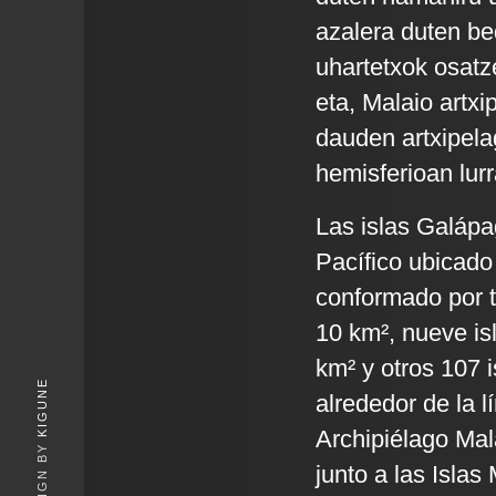
azalera duten bed
uhartetxok osatz
eta, Malaio artx
dauden artxipela
hemisferioan lurr
Las islas Galápa
Pacífico ubicado
conformado por t
10 km², nueve is
km² y otros 107 
KIGUNE
alrededor de la 
Archipiélago Mal
junto a las Islas