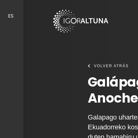
Skip to content
ES
VOLVER ATRÁS
Galápag
Anoche
Galapago uharte
Ekuadorreko kost
duten hamahiru u