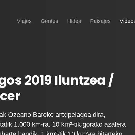
Inicio
Viajes
Gentes
Hides
Paisajes
Video
os 2019 Iluntzea /
cer
ak Ozeano Bareko artxipelagoa dira,
atik 1.000 km-ra. 10 km²-tik gorako azalera
harte handik, 1 km²-tik 10 km²-ra bitarteko