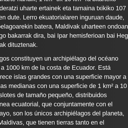
eratzi uharte ertainek eta tamaina txikiko 107
en dute. Lerro ekuatorialaren inguruan daude,
ipelagoarekin batera, Maldivak uharteen ondoan
go bakarrak dira, bai Ipar hemisferioan bai He
ak dituztenak.
gos constituyen un archipiélago del océano
 a 1000 km de la costa de Ecuador. Está
rece islas grandes con una superficie mayor a
las medianas con una superficie de 1 km² a 10
islotes de tamaño pequeño, distribuidos
línea ecuatorial, que conjuntamente con el
ayo, son los únicos archipiélagos del planeta,
 Maldivas, que tienen tierras tanto en el