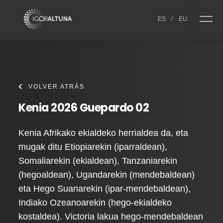
Skip to content
ES
/
EU
VOLVER ATRÁS
Kenia 2026 Guepardo 02
Kenia Afrikako ekialdeko herrialdea da, eta
mugak ditu Etiopiarekin (iparraldean),
Somaliarekin (ekialdean), Tanzaniarekin
(hegoaldean), Ugandarekin (mendebaldean)
eta Hego Suanarekin (ipar-mendebaldean),
Indiako Ozeanoarekin (hego-ekialdeko
kostaldea). Victoria lakua hego-mendebaldean