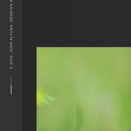
© 2026, IGOR ALTUNA. DESEIGN BY