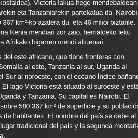
kostaldea). Victoria lakua hego-mendebaldean
ekin eta Tanzaniarekin partekatua da. Nairobi
0 367 km²-ko azalera du, eta 46 milioi biztanle.
ena Kenia mendiari zor zaio, herrialdeko leku
eta Afrikako bigarren mendi altuenari.
 del este africano, que tiene fronteras con
 Somalia al este, Tanzania al sur, Uganda al
l Sur al noroeste, con el océano Índico bañan
 El lago Victoria está situado al suroeste y est
ganda y Tanzania. Su capital es Nairobi. El
 sobre 580 367 km² de superficie y su població
s de habitantes. El nombre del país se debe al
lugar tradicional del país y la segunda montañ
a.