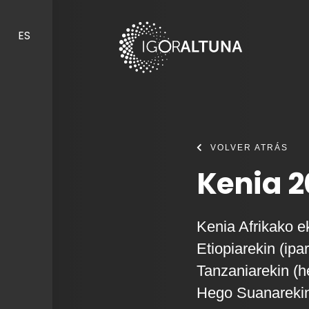
Skip to content
ES
VOLVER ATRÁS
Kenia 
Kenia Afrikako e
Etiopiarekin (ipa
Tanzaniarekin (
Hego Suanarekin