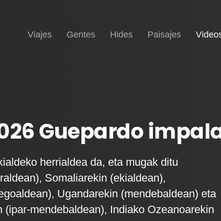
Inicio
Viajes
Gentes
Hides
Paisajes
Video
2026 Guepardo impal
kialdeko herrialdea da, eta mugak ditu
rraldean), Somaliarekin (ekialdean),
hegoaldean), Ugandarekin (mendebaldean) eta
 (ipar-mendebaldean), Indiako Ozeanoarekin