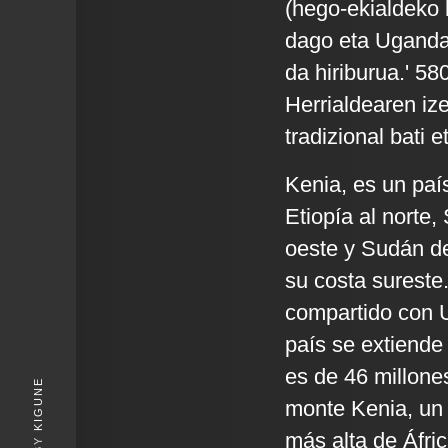
(hego-ekialdeko 
dago eta Ugandar
da hiriburua.' 58
Herrialdearen iz
tradizional bati 
Kenia, es un país
Etiopía al norte,
oeste y Sudán de
su costa sureste.
compartido con U
país se extiende
es de 46 millone
KIGUNE
monte Kenia, un 
más alta de Áfric