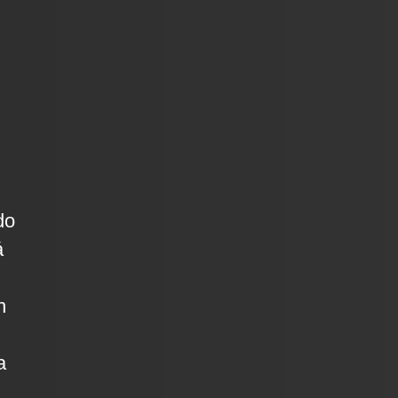
do
á
n
a