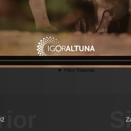
rior
S
02
Z