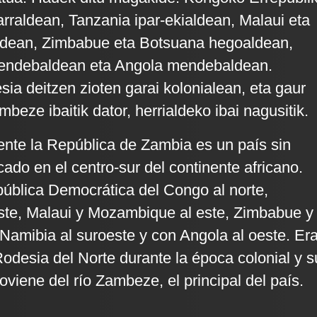
rraldean, Tanzania ipar-ekialdean, Malaui eta
dean, Zimbabue eta Botsuana hegoaldean,
endebaldean eta Angola mendebaldean.
sia deitzen zioten garai kolonialean, eta gaur
eze ibaitik dator, herrialdeko ibai nagusitik.
ente la República de Zambia es un país sin
cado en el centro-sur del continente africano.
pública Democrática del Congo al norte,
ste, Malaui y Mozambique al este, Zimbabue y
 Namibia al suroeste y con Angola al oeste. Er
desia del Norte durante la época colonial y s
viene del río Zambeze, el principal del país.