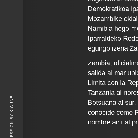
Demokratikoa ipa
Mozambike ekial
Namibia hego-m
Iparraldeko Rode
egungo izena Zamb
Zambia, oficialm
salida al mar ubi
Limita con la Re
Tanzania al nore
KIGUNE
Botsuana al sur,
conocido como Ro
nombre actual pro