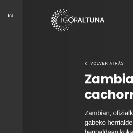
Skip to content
ES
VOLVER ATRÁS
Zambia
cachor
Zambian, ofizialk
gabeko herrialde
hegoaldean koka