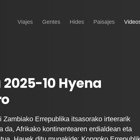
Inicio
Viajes
Gentes
Hides
Paisajes
Video
 2025-10 Hyena
ro
i Zambiako Errepublika itsasorako irteerarik
a da, Afrikako kontinentearen erdialdean eta
tua. Hauek ditu mugakide: Kongoko Errepubli