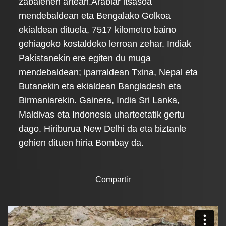
zabalenen artean.Arabiar itsasoa
mendebaldean eta Bengalako Golkoa
ekialdean dituela, 7517 kilometro baino
gehiagoko kostaldeko lerroan zehar. Indiak
Pakistanekin ere egiten du muga
mendebaldean; iparraldean Txina, Nepal eta
Butanekin eta ekialdean Bangladesh eta
Birmaniarekin. Gainera, India Sri Lanka,
Maldivas eta Indonesia uharteetatik gertu
dago. Hiriburua New Delhi da eta biztanle
gehien dituen hiria Bombay da.
Compartir