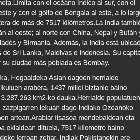
eta.Limita con el océano Índico al sur, con el
ste y con el golfo de Bengala al este, a lo larg
tera de más de 7517 kilómetros.La India tambi
án al oeste; al norte con China, Nepal y Bután 
ladés y Birmania. Además, la India está ubica
s de Sri Lanka, Maldivas e Indonesia. Su capita
y su ciudad más poblada es Bombay.
ika, Hegoaldeko Asian dagoen herrialde
lkuluen arabera, 1437 milioi biztanle baino
a 3.287.263 km2-ko dauka.Herrialde populatue
a, zazpigarren lekuan dago Indiako Ozeanoko
nen artean.Arabiar itsasoa mendebaldean eta
 ekialdean dituela, 7517 kilometro baino
deko lerroan zehar. Indiak Pakistanekin ere