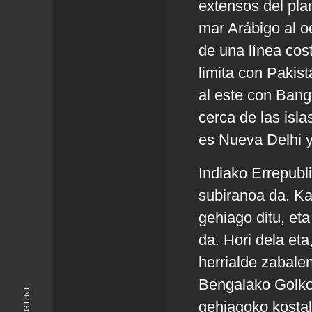
extensos del plan
mar Arábigo al oe
de una línea cos
limita con Pakist
al este con Bang
cerca de las isla
es Nueva Delhi 
Indiako Errepubl
subiranoa da. Ka
gehiago ditu, et
da. Hori dela et
herrialde zabale
Bengalako Golkoa
KIGUNE
gehiagoko kostal