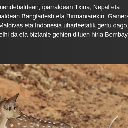
mendebaldean; iparraldean Txina, Nepal eta
ialdean Bangladesh eta Birmaniarekin. Gainer
Maldivas eta Indonesia uharteetatik gertu dago
lhi da eta biztanle gehien dituen hiria Bombay