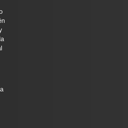
o
én
y
da
l
na