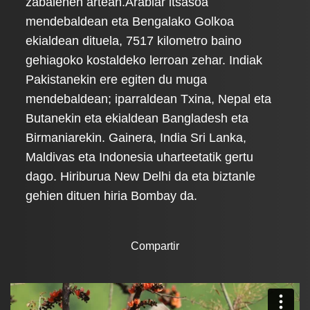
zabalenen artean.Arabiar itsasoa
mendebaldean eta Bengalako Golkoa
ekialdean dituela, 7517 kilometro baino
gehiagoko kostaldeko lerroan zehar. Indiak
Pakistanekin ere egiten du muga
mendebaldean; iparraldean Txina, Nepal eta
Butanekin eta ekialdean Bangladesh eta
Birmaniarekin. Gainera, India Sri Lanka,
Maldivas eta Indonesia uharteetatik gertu
dago. Hiriburua New Delhi da eta biztanle
gehien dituen hiria Bombay da.
Compartir