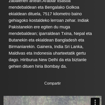
zabalenen artean.Arabiar itsasoa
mendebaldean eta Bengalako Golkoa
ekialdean dituela, 7517 kilometro baino
gehiagoko kostaldeko lerroan zehar. Indiak
Pakistanekin ere egiten du muga
mendebaldean; iparraldean Txina, Nepal eta
Butanekin eta ekialdean Bangladesh eta
Birmaniarekin. Gainera, India Sri Lanka,
Maldivas eta Indonesia uharteetatik gertu
dago. Hiriburua New Delhi da eta biztanle
gehien dituen hiria Bombay da.
Compartir