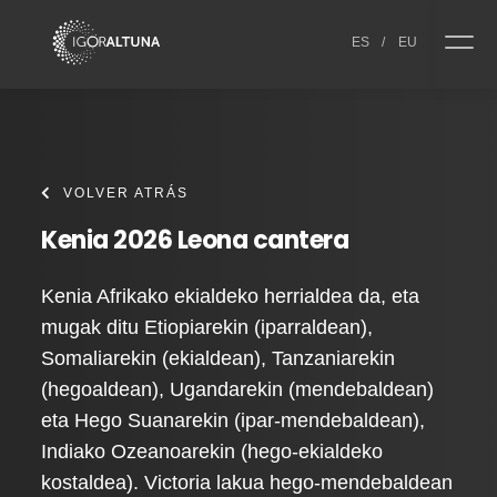
Skip to content
ES
/
EU
VOLVER ATRÁS
Kenia 2026 Leona cantera
Kenia Afrikako ekialdeko herrialdea da, eta
mugak ditu Etiopiarekin (iparraldean),
Somaliarekin (ekialdean), Tanzaniarekin
(hegoaldean), Ugandarekin (mendebaldean)
eta Hego Suanarekin (ipar-mendebaldean),
Indiako Ozeanoarekin (hego-ekialdeko
kostaldea). Victoria lakua hego-mendebaldean