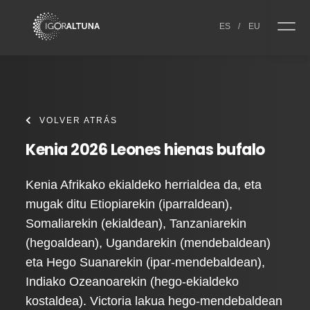
Skip to content
ES
/
EU
VOLVER ATRÁS
Kenia 2026 Leones hienas bufalo
Kenia Afrikako ekialdeko herrialdea da, eta
mugak ditu Etiopiarekin (iparraldean),
Somaliarekin (ekialdean), Tanzaniarekin
(hegoaldean), Ugandarekin (mendebaldean)
eta Hego Suanarekin (ipar-mendebaldean),
Indiako Ozeanoarekin (hego-ekialdeko
kostaldea). Victoria lakua hego-mendebaldean