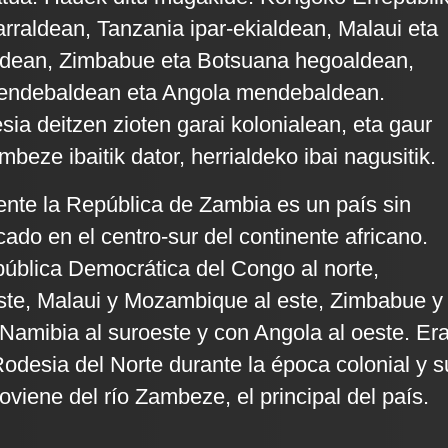
rraldean, Tanzania ipar-ekialdean, Malaui eta
dean, Zimbabue eta Botsuana hegoaldean,
endebaldean eta Angola mendebaldean.
sia deitzen zioten garai kolonialean, eta gaur
eze ibaitik dator, herrialdeko ibai nagusitik.
ente la República de Zambia es un país sin
cado en el centro-sur del continente africano.
pública Democrática del Congo al norte,
ste, Malaui y Mozambique al este, Zimbabue y
 Namibia al suroeste y con Angola al oeste. Er
desia del Norte durante la época colonial y s
viene del río Zambeze, el principal del país.