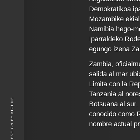
Demokratikoa ipa
Mozambike ekial
Namibia hego-m
Iparraldeko Rode
egungo izena Zamb
Zambia, oficialm
salida al mar ubi
Limita con la Re
Tanzania al nore
KIGUNE
Botsuana al sur,
conocido como Ro
nombre actual pro