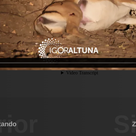
rior
S
zando
Z