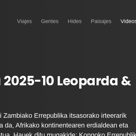
Inicio
Viajes
Gentes
Hides
Paisajes
Video
 2025-10 Leoparda &
i Zambiako Errepublika itsasorako irteerarik
a da, Afrikako kontinentearen erdialdean eta
tua. Hauek ditu mugakide: Kongoko Errepubli