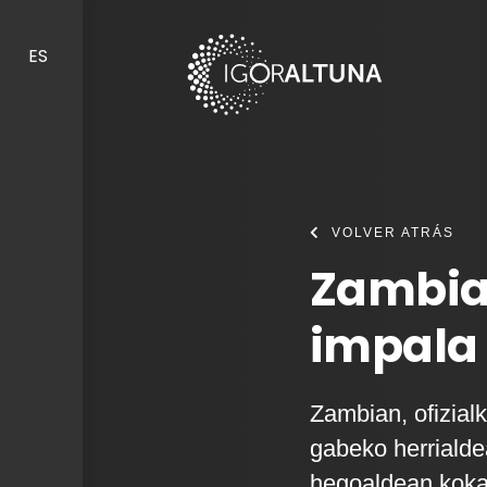
Skip to content
ES
VOLVER ATRÁS
Zambia
impala
Zambian, ofizialk
gabeko herrialde
hegoaldean koka