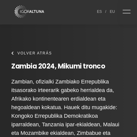
Skip to content
ES
/
EU
VOLVER ATRÁS
Zambia 2024, Mikumi tronco
Zambian, ofizialki Zambiako Errepublika
itsasorako irteerarik gabeko herrialdea da,
Afrikako kontinentearen erdialdean eta
hegoaldean kokatua. Hauek ditu mugakide:
Kongoko Errepublika Demokratikoa
iparraldean, Tanzania ipar-ekialdean, Malaui
eta Mozambike ekialdean, Zimbabue eta