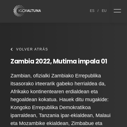
Skip to content
ES
/
EU
VOLVER ATRÁS
Zambia 2022, Mutima impala 01
Zambian, ofizialki Zambiako Errepublika
itsasorako irteerarik gabeko herrialdea da,
Afrikako kontinentearen erdialdean eta
hegoaldean kokatua. Hauek ditu mugakide:
Kongoko Errepublika Demokratikoa
iparraldean, Tanzania ipar-ekialdean, Malaui
eta Mozambike ekialdean, Zimbabue eta