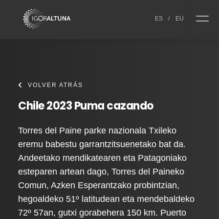
Skip to content
ES
/
EU
VOLVER ATRÁS
Chile 2023 Puma cazando
Torres del Paine parke nazionala Txileko
eremu babestu garrantzitsuenetako bat da.
Andeetako mendikatearen eta Patagoniako
esteparen artean dago, Torres del Paineko
Comun, Azken Esperantzako probintzian,
hegoaldeko 51º latitudean eta mendebaldeko
72º 57an, gutxi gorabehera 150 km. Puerto