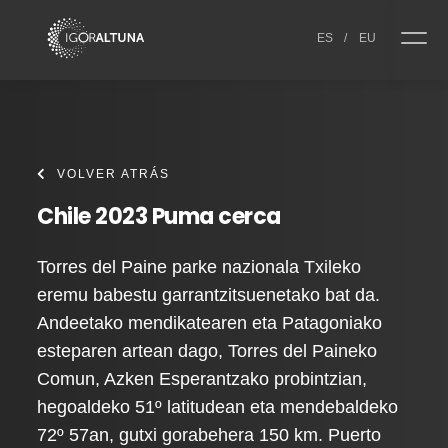
Skip to content
ES
/
EU
VOLVER ATRÁS
Chile 2023 Puma cerca
Torres del Paine parke nazionala Txileko
eremu babestu garrantzitsuenetako bat da.
Andeetako mendikatearen eta Patagoniako
esteparen artean dago, Torres del Paineko
Comun, Azken Esperantzako probintzian,
hegoaldeko 51º latitudean eta mendebaldeko
72º 57an, gutxi gorabehera 150 km. Puerto