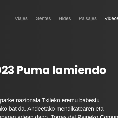
Inicio
Viajes
Gentes
Hides
Paisajes
Video
2023 Puma lamiendo
 parke nazionala Txileko eremu babestu
ako bat da. Andeetako mendikatearen eta
eparen artean dago, Torres del Paineko Comun