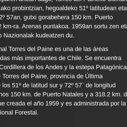
ko probintzian, hegoaldeko 51º latitudean eta
º 57an, gutxi gorabehera 150 km. Puerto
2 km-ra. Arenas puntakoa. 1959an sortu zen et
o Nazionalak kudeatzen du.
al Torres del Paine es una de las áreas
gidas más importantes de Chile. Se encuentra
 Cordillera de los Andes y la estepa Patagónica
Torres del Paine, provincia de Última
los 51º de latitud sur y 72º 57` de longitud
unos 150 km. de Puerto Natales y a 318.2 km. 
e creada el año 1959 y es administrada por la
onal Forestal.