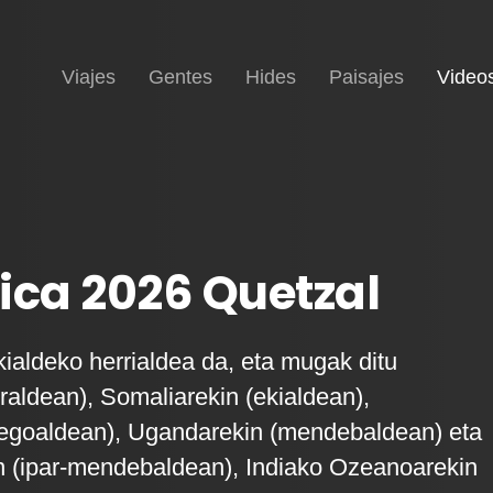
Inicio
Viajes
Gentes
Hides
Paisajes
Video
ica 2026 Quetzal
kialdeko herrialdea da, eta mugak ditu
rraldean), Somaliarekin (ekialdean),
hegoaldean), Ugandarekin (mendebaldean) eta
 (ipar-mendebaldean), Indiako Ozeanoarekin