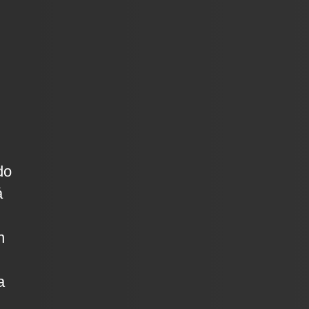
do
á
n
a