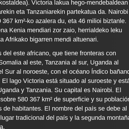
kostaldea). Victoria lakua hego-mendebaldean
ekin eta Tanzaniarekin partekatua da. Nairobi
0 367 km²-ko azalera du, eta 46 milioi biztanle.
ena Kenia mendiari zor zaio, herrialdeko leku
eta Afrikako bigarren mendi altuenari.
 del este africano, que tiene fronteras con
 Somalia al este, Tanzania al sur, Uganda al
l Sur al noroeste, con el océano Índico bañan
 El lago Victoria está situado al suroeste y est
ganda y Tanzania. Su capital es Nairobi. El
 sobre 580 367 km² de superficie y su població
s de habitantes. El nombre del país se debe al
lugar tradicional del país y la segunda montañ
a.