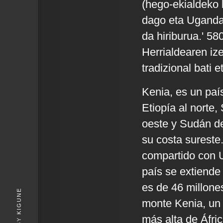
(hego-ekialdeko 
dago eta Ugandar
da hiriburua.' 58
Herrialdearen iz
tradizional bati 
Kenia, es un país
Etiopía al norte,
oeste y Sudán de
su costa sureste.
compartido con U
país se extiende
es de 46 millone
KIGUNE
monte Kenia, un 
más alta de Áfric