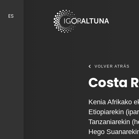
Skip to content
ES
VOLVER ATRÁS
Costa R
Kenia Afrikako e
Etiopiarekin (ipa
Tanzaniarekin (
Hego Suanarekin