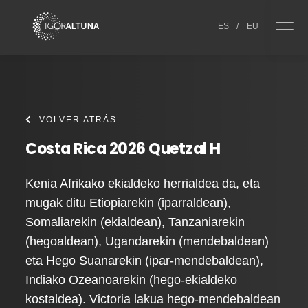
Skip to content
ES
/
EU
VOLVER ATRÁS
Costa Rica 2026 Quetzal H
Kenia Afrikako ekialdeko herrialdea da, eta
mugak ditu Etiopiarekin (iparraldean),
Somaliarekin (ekialdean), Tanzaniarekin
(hegoaldean), Ugandarekin (mendebaldean)
eta Hego Suanarekin (ipar-mendebaldean),
Indiako Ozeanoarekin (hego-ekialdeko
kostaldea). Victoria lakua hego-mendebaldean