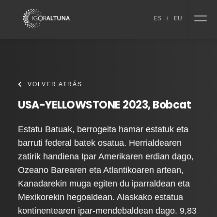
Skip to content
ES
/
EU
VOLVER ATRÁS
USA-YELLOWSTONE 2023, Bobcat
Estatu Batuak, berrogeita hamar estatuk eta
barruti federal batek osatua. Herrialdearen
zatirik handiena Ipar Amerikaren erdian dago,
Ozeano Barearen eta Atlantikoaren artean,
Kanadarekin muga egiten du iparraldean eta
Mexikorekin hegoaldean. Alaskako estatua
kontinentearen ipar-mendebaldean dago. 9,83