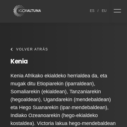
Skip to content
ES
/
EU
VOLVER ATRÁS
Kenia
Kenia Afrikako ekialdeko herrialdea da, eta
mugak ditu Etiopiarekin (iparraldean),
Somaliarekin (ekialdean), Tanzaniarekin
(hegoaldean), Ugandarekin (mendebaldean)
eta Hego Suanarekin (ipar-mendebaldean),
Indiako Ozeanoarekin (hego-ekialdeko
kostaldea). Victoria lakua hego-mendebaldean