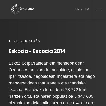
Skip to content
ES
/
EU
VOLVER ATRÁS
Eskozia - Escocia 2014
Eskoziak iparraldean eta mendebaldean
Ozeano Atlantikoa du mugakide; ekialdean
Ipar Itsasoa, hegoaldean Ingalaterra eta hego-
mendebaldean Ipar Kanala eta Irlandako
itsasoa. Eskoziako lurraldeak 78 772 km²
hartzen ditu, eta haren populazioa 5 347 600
biztanlekoa dela kalkulatzen da 2014. urtean.