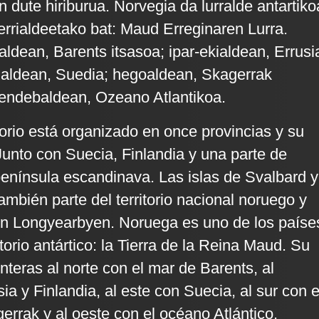
 dute hiriburua. Norvegia da lurralde antartiko
rrialdeetako bat: Maud Erreginaren Lurra.
aldean, Barents itsasoa; ipar-ekialdean, Errusi
kialdean, Suedia; hegoaldean, Skagerrak
mendebaldean, Ozeano Atlantikoa.
torio está organizado en once provincias y su
 Junto con Suecia, Finlandia y una parte de
península escandinava. Las islas de Svalbard y
mbién parte del territorio nacional noruego y
 en Longyearbyen. Noruega es uno de los paíse
torio antártico: la Tierra de la Reina Maud. Su
ronteras al norte con el mar de Barents, al
a y Finlandia, al este con Suecia, al sur con e
errak y al oeste con el océano Atlántico.