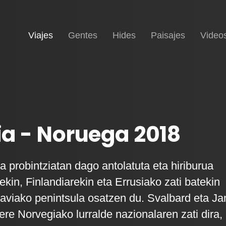
(current)
Inicio
Viajes
Gentes
Hides
Paisajes
Video
a - Noruega 2018
 probintziatan dago antolatuta eta hiriburua
kin, Finlandiarekin eta Errusiako zati batekin
aviako penintsula osatzen du. Svalbard eta Ja
re Norvegiako lurralde nazionalaren zati dira,