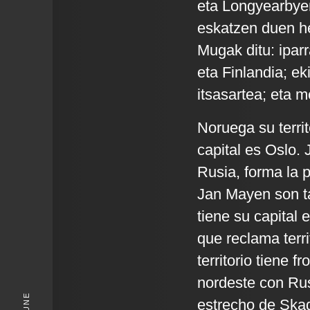
eta Longyearbyen
eskatzen duen he
Mugak ditu: iparr
eta Finlandia; e
itsasartea; eta 
Noruega su terri
capital es Oslo.
Rusia, forma la 
Jan Mayen son ta
tiene su capital
que reclama terri
territorio tiene f
nordeste con Rusi
estrecho de Skag