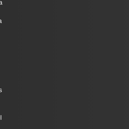
a
a
s
l