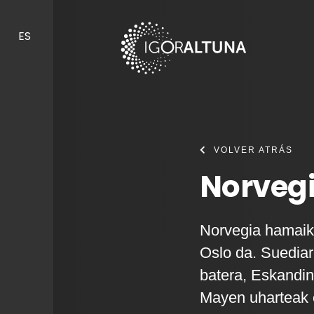
Skip to content
ES
VOLVER ATRÁS
Norvegi
Norvegia hamaika
Oslo da. Suediare
batera, Eskandin
Mayen uharteak e