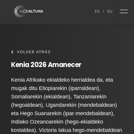
Skip to content
ES
/
EU
VOLVER ATRÁS
Kenia 2026 Amanecer
Kenia Afrikako ekialdeko herrialdea da, eta
mugak ditu Etiopiarekin (iparraldean),
Somaliarekin (ekialdean), Tanzaniarekin
(hegoaldean), Ugandarekin (mendebaldean)
eta Hego Suanarekin (ipar-mendebaldean),
Indiako Ozeanoarekin (hego-ekialdeko
kostaldea). Victoria lakua hego-mendebaldean