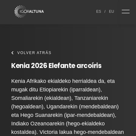
Skip to content
ES
/
EU
VOLVER ATRÁS
Kenia 2026 Elefante arcoíris
Kenia Afrikako ekialdeko herrialdea da, eta
mugak ditu Etiopiarekin (iparraldean),
Somaliarekin (ekialdean), Tanzaniarekin
(hegoaldean), Ugandarekin (mendebaldean)
eta Hego Suanarekin (ipar-mendebaldean),
Indiako Ozeanoarekin (hego-ekialdeko
kostaldea). Victoria lakua hego-mendebaldean