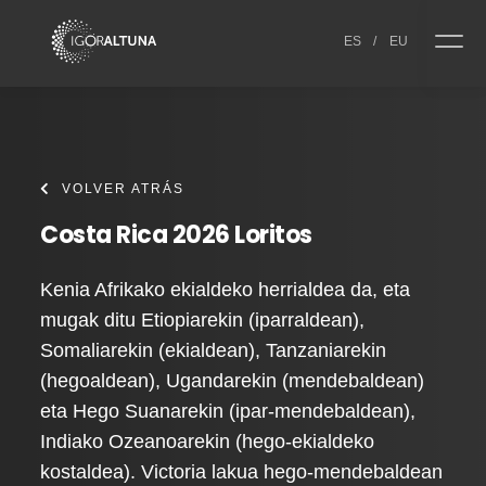
Skip to content
ES
/
EU
VOLVER ATRÁS
Costa Rica 2026 Loritos
Kenia Afrikako ekialdeko herrialdea da, eta
mugak ditu Etiopiarekin (iparraldean),
Somaliarekin (ekialdean), Tanzaniarekin
(hegoaldean), Ugandarekin (mendebaldean)
eta Hego Suanarekin (ipar-mendebaldean),
Indiako Ozeanoarekin (hego-ekialdeko
kostaldea). Victoria lakua hego-mendebaldean