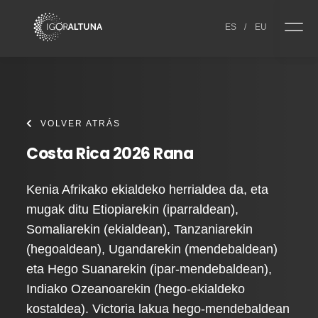
Skip to content
ES
/
EU
VOLVER ATRÁS
Costa Rica 2026 Rana
Kenia Afrikako ekialdeko herrialdea da, eta
mugak ditu Etiopiarekin (iparraldean),
Somaliarekin (ekialdean), Tanzaniarekin
(hegoaldean), Ugandarekin (mendebaldean)
eta Hego Suanarekin (ipar-mendebaldean),
Indiako Ozeanoarekin (hego-ekialdeko
kostaldea). Victoria lakua hego-mendebaldean