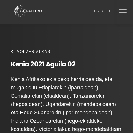
Skip to content
ES
/
EU
VOLVER ATRÁS
Kenia 2021 Aguila 02
Kenia Afrikako ekialdeko herrialdea da, eta
mugak ditu Etiopiarekin (iparraldean),
Somaliarekin (ekialdean), Tanzaniarekin
(hegoaldean), Ugandarekin (mendebaldean)
eta Hego Suanarekin (ipar-mendebaldean),
Indiako Ozeanoarekin (hego-ekialdeko
kostaldea). Victoria lakua hego-mendebaldean